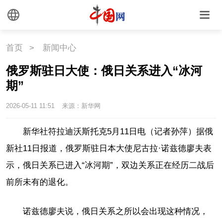
外媒观察
中国关键词
文化
首页
>
新闻中心
文化
文创
艺术
俄罗斯驻日大使：俄日关系进入“冰河
期”
时尚
旅游
铁路
2026-05-11 11:51
来源：新华网
悦读
民藏
中医
新华社符拉迪沃斯托克5月11日电（记者孙萍）据俄
中国瓷
新社11日报道，俄罗斯驻日本大使尼古拉·诺兹德廖夫表
示，俄日关系已进入“冰河期”，双边关系正在经历二战后
国情
前所未有的退化。
国情
助残
一带一路
诺兹德廖夫说，俄日关系之所以会出现这种情况，