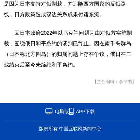
是因为日本支持对俄制裁，并追随西方国家的反俄路
海洋
草原
湾区
线，日方政策造成双边关系成果付诸东流。
联盟
心理
老年
因日本政府2022年以乌克兰问题为由对俄方实施制
裁，围绕俄日和平条约的谈判已终止。因在南千岛群岛
（日本称北方四岛）的归属问题上存在争议，俄日在二
战结束后至今未缔结和平条约。
【责任编辑：李平书】
电脑版
APP下载
版权所有 中国互联网新闻中心