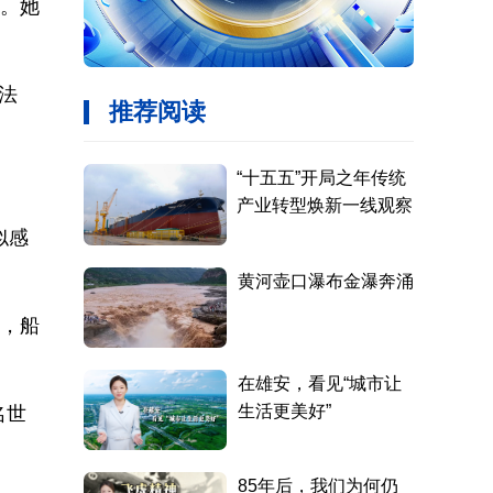
船。她
法
似感
丹，船
名世