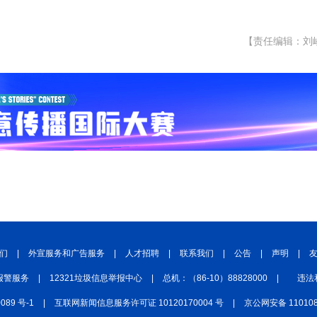
【责任编辑：刘
们
|
外宣服务和广告服务
|
人才招聘
|
联系我们
|
公告
|
声明
|
报警服务
|
12321垃圾信息举报中心
|
总机：（86-10）88828000
|
违法
0089 号-1
|
互联网新闻信息服务许可证 10120170004 号
|
京公网安备 110108