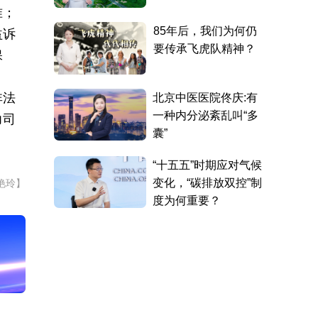
准；
益诉
保
非法
力司
艳玲】