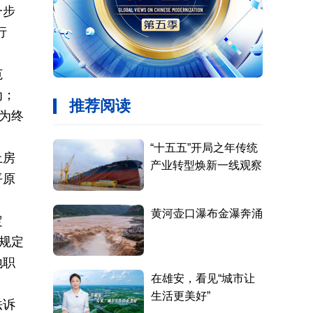
一步
行
范
为；
为终
上房
平原
定
规定
地职
法诉