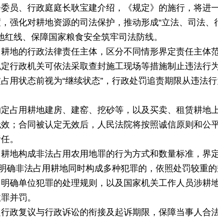
会委员、行政庭庭长耿宝建介绍，
《规定》的施行，将进
，强化对耕地资源的司法保护，推动形成“立法、司法、
耕地红线、保障国家粮食安全筑牢司法防线。
用耕地的行政法律责任主体，区分不同情形界定责任主体
规定行政机关可依法采取查封施工现场等措施制止违法行
占用状态前视为“继续状态”，行政处罚追责期限从违法行
约定占用耕地建房、建窑、挖砂等，以及买卖、租赁耕地
无效；合同被认定无效后，人民法院将按照诚信原则和公
责任。
用耕地构成非法占用农用地罪的行为方式和数量标准，界
；明确非法占用耕地同时构成多种犯罪的，依照处罚较重的
，明确单位犯罪的处理规则，以及国家机关工作人员涉耕
数罪并罚。
定行政复议与行政诉讼的衔接及起诉期限，保障当事人合