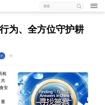
地行为、全方位守护耕
小
大
民检
》
共
食安
，重