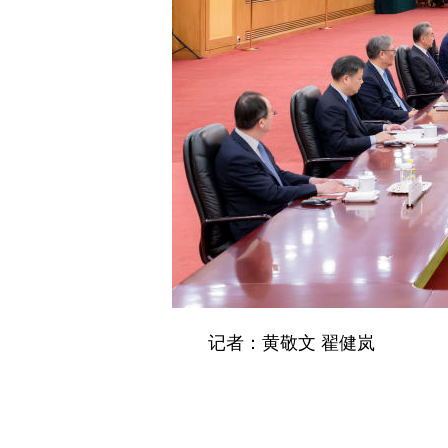
记者：黄敬文 翟健岚