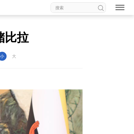
储比拉
小
大