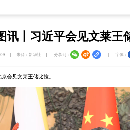
图讯丨习近平会见文莱王
:09
来源：新华社
分享到：
字体：
北京会见文莱王储比拉。