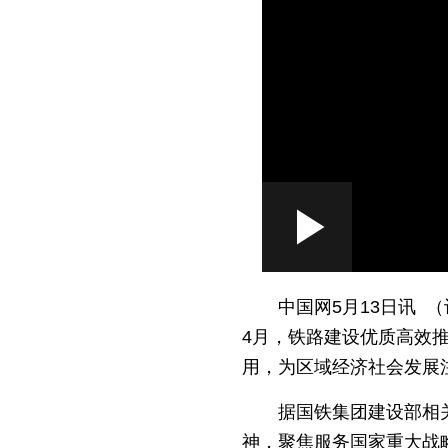
Loaded
:
Play
0:00
/
--:--
Play
17.76%
Video
中国网5月13日讯 
4月，铁路建设优质高效推
用，为区域经济社会发展
据国铁集团建设部相
神，聚焦服务国家重大战