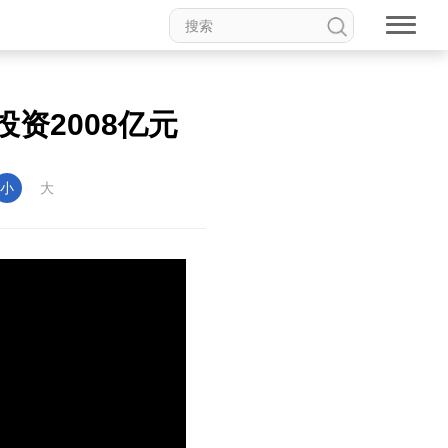
资2008亿元
小
大