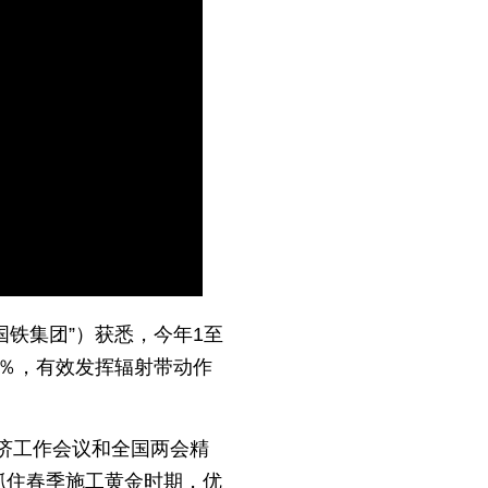
Picture-
Mute
Fullscreen
in-
Picture
国铁集团”）获悉，今年1至
2％，有效发挥辐射带动作
济工作会议和全国两会精
抓住春季施工黄金时期，优