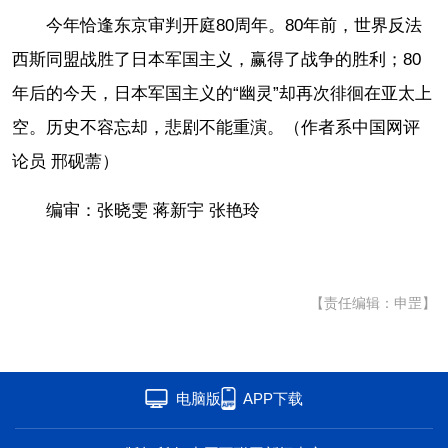
今年恰逢东京审判开庭80周年。80年前，世界反法
西斯同盟战胜了日本军国主义，赢得了战争的胜利；80
年后的今天，日本军国主义的“幽灵”却再次徘徊在亚太上
空。历史不容忘却，悲剧不能重演。（作者系
中国网评
论员 邢砚薷）
编审：张晓雯 蒋新宇 张艳玲
【责任编辑：申罡】
电脑版
APP下载