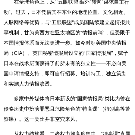
在全球角色上，从“‘五眼联盟’编外”转向“谋求自主行
动”。过去，日本凭借其在东亚的地理位置、文化相近、
人脉网络等优势，与“五眼联盟”成员国陆续建立起情报共
享机制，甘为美西方在亚太地区的“情报前哨”，但受限于
本国情报体系而无法更进一步。如今对标美国中央情报
局（CIA）、英国秘密情报局设立的“国家情报局”，赋予
日本在战术层面获得了前所未有的独立性——不必向美
国申请情报支持，即可自行招募、培训特工、独立策划
和实施人力情报渗透。
多家中外媒体将日本新设的“国家情报局”类比为曾在
侵略历史中扮演罪恶且危险角色的“特高课”（特别高等警
察课）。这一类比并非空穴来风。
从权力结构看，二者权力均高度集中，“特高课”直属