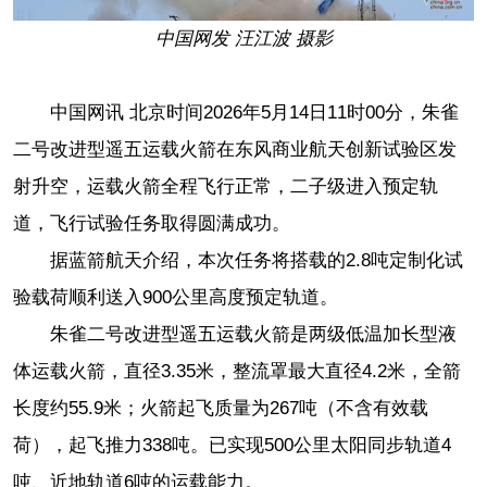
中国网发 汪江波 摄影
中国网讯 北京时间2026年5月14日11时00分，朱雀
二号改进型遥五运载火箭在东风商业航天创新试验区发
射升空，运载火箭全程飞行正常，二子级进入预定轨
道，飞行试验任务取得圆满成功。
据蓝箭航天介绍
，
本次任务
将
搭载的2.8吨定制化试
验载荷顺利送入900公里高度预定轨道。
朱雀二号改进型遥五运载火箭是
两级低温加长型液
体运载火箭，
直径3.35米，整流罩最大直径4.2米，全箭
长度约55.9米；火箭起飞质量为267吨（不含有效载
荷），起飞推力338吨。
已实现500公里太阳同步轨道4
吨、近地轨道6吨的运载能力。