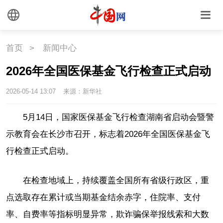
时尚
旅游
铁路
悦读
民藏
中医
首页
>
新闻中心
中国瓷
2026年全国医保基金飞行检查正式启动
2026-05-14 13:07
来源：新华社
国情
5月14日，国家医保基金飞行检查湖南省启动会暨警
国情
助残
一带一路
示教育会在长沙市召开，标志着2026年全国医保基金飞
行检查正式启动。
海洋
草原
湾区
联盟
心理
老年
在检查地域上，持续覆盖全国所有省级行政区，重
点选取存在累计或当期基金结余赤字，住院率、支付
率、自费率等指标明显异常，欺诈骗保举报线索和大数