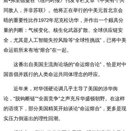
斯•弗里德曼在《纽约时报》刊发专栏文章《中美有个共
同敌人，并非苏联》。他将正在举行的中美元首北京会
晤的重要性比作1972年尼克松访华，并作出一个颇具分
量的判断：气候变化、核生化武器扩散、全球供应链安
全，尤其是人工智能失控风险等“全球性挑战”，已将中美
命运前所未有地“熔合
”在一起。
这番出自美国主流舆论场的“命运
熔合
论”，恰是对中
国首倡并践行的人类命运共同体理念的呼应。
近年来，对华强硬论调几乎主导了美国的涉华舆
论，“脱钩断链”“全面竞争”之声充斥华盛顿朝野。在这样
的语境下，部分美国精英开始谈论“命运
熔合
”，更多是现
实压力倒逼出的理性回潮。