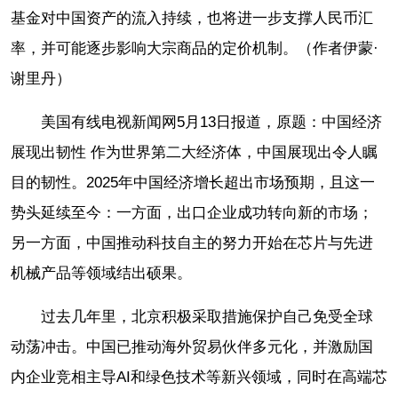
基金对中国资产的流入持续，也将进一步支撑人民币汇
率，并可能逐步影响大宗商品的定价机制。（作者伊蒙·
谢里丹）
美国有线电视新闻网5月13日报道，原题：中国经济
展现出韧性 作为世界第二大经济体，中国展现出令人瞩
目的韧性。2025年中国经济增长超出市场预期，且这一
势头延续至今：一方面，出口企业成功转向新的市场；
另一方面，中国推动科技自主的努力开始在芯片与先进
机械产品等领域结出硕果。
过去几年里，北京积极采取措施保护自己免受全球
动荡冲击。中国已推动海外贸易伙伴多元化，并激励国
内企业竞相主导AI和绿色技术等新兴领域，同时在高端芯