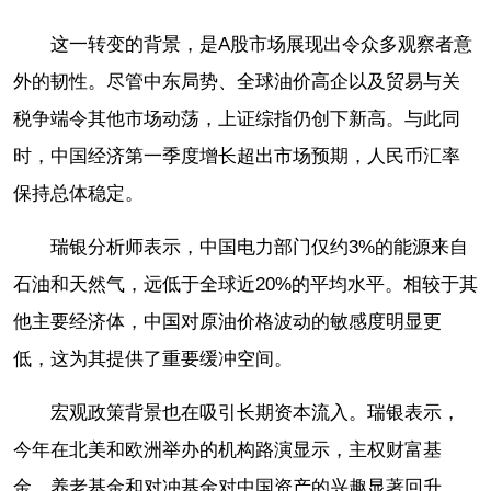
这一转变的背景，是A股市场展现出令众多观察者意
外的韧性。尽管中东局势、全球油价高企以及贸易与关
税争端令其他市场动荡，上证综指仍创下新高。与此同
时，中国经济第一季度增长超出市场预期，人民币汇率
保持总体稳定。
瑞银分析师表示，中国电力部门仅约3%的能源来自
石油和天然气，远低于全球近20%的平均水平。相较于其
他主要经济体，中国对原油价格波动的敏感度明显更
低，这为其提供了重要缓冲空间。
宏观政策背景也在吸引长期资本流入。瑞银表示，
今年在北美和欧洲举办的机构路演显示，主权财富基
金、养老基金和对冲基金对中国资产的兴趣显著回升。