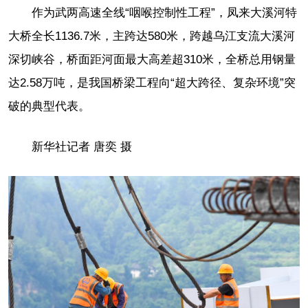
作为武两高速全线“咽喉控制性工程”，凤来大溪河特
大桥全长1136.7米，主跨达580米，跨越乌江支流大溪河
深切峡谷，桥面距河面最大高差超310米，全桥总用钢量
达2.58万吨，是我国桥梁工程向“超大跨径、复杂环境”突
破的典型代表。
新华社记者 唐奕 摄