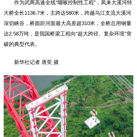
作为武两高速全线“咽喉控制性工程”，凤来大溪河特
大桥全长1136.7米，主跨达580米，跨越乌江支流大溪河
深切峡谷，桥面距河面最大高差超310米，全桥总用钢量
达2.58万吨，是我国桥梁工程向“超大跨径、复杂环境”突
破的典型代表。
新华社记者 唐奕 摄