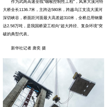
作为武两高速全线“咽喉控制性工程”，凤来大溪河特
大桥全长1136.7米，主跨达580米，跨越乌江支流大溪河
深切峡谷，桥面距河面最大高差超310米，全桥总用钢量
达2.58万吨，是我国桥梁工程向“超大跨径、复杂环境”突
破的典型代表。
新华社记者 唐奕 摄