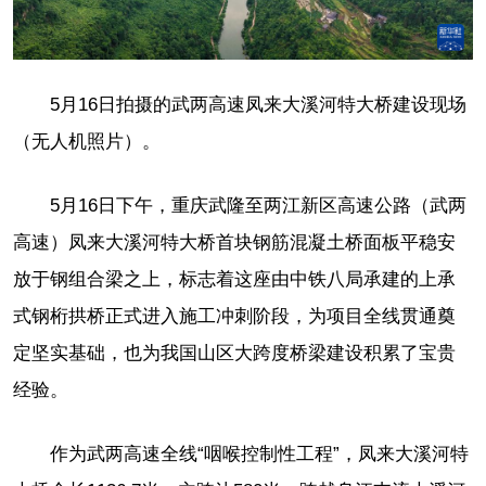
5月16日拍摄的武两高速凤来大溪河特大桥建设现场
（无人机照片）。
5月16日下午，重庆武隆至两江新区高速公路（武两
高速）凤来大溪河特大桥首块钢筋混凝土桥面板平稳安
放于钢组合梁之上，标志着这座由中铁八局承建的上承
式钢桁拱桥正式进入施工冲刺阶段，为项目全线贯通奠
定坚实基础，也为我国山区大跨度桥梁建设积累了宝贵
经验。
作为武两高速全线“咽喉控制性工程”，凤来大溪河特