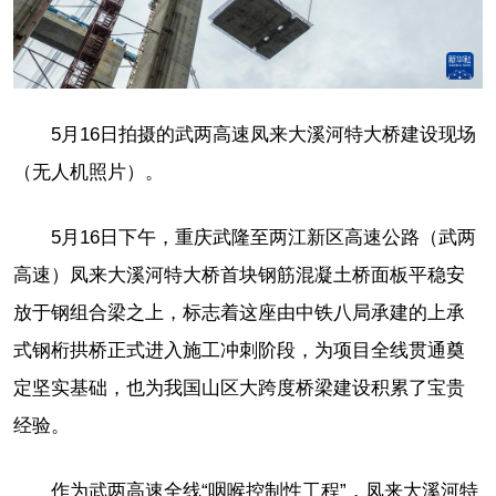
5月16日拍摄的武两高速凤来大溪河特大桥建设现场
（无人机照片）。
5月16日下午，重庆武隆至两江新区高速公路（武两
高速）凤来大溪河特大桥首块钢筋混凝土桥面板平稳安
放于钢组合梁之上，标志着这座由中铁八局承建的上承
式钢桁拱桥正式进入施工冲刺阶段，为项目全线贯通奠
定坚实基础，也为我国山区大跨度桥梁建设积累了宝贵
经验。
作为武两高速全线“咽喉控制性工程”，凤来大溪河特