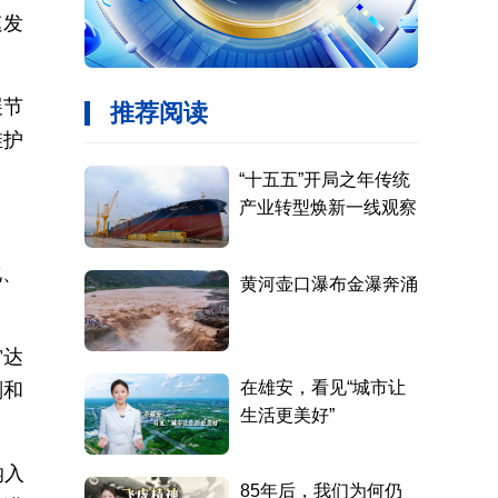
速发
展节
维护
化、
雷达
划和
纳入