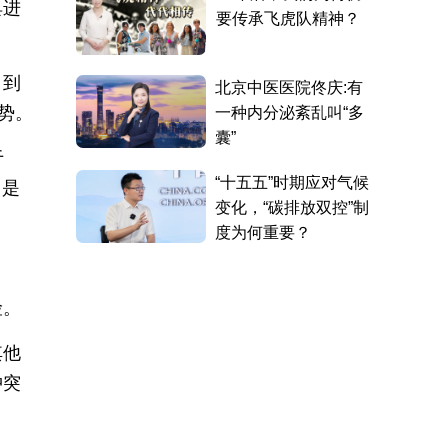
具进
，到
势。
于
，是
险。
其他
冲突