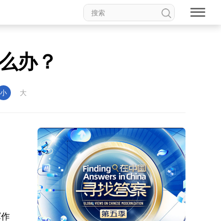
怎么办？
小
大
军作