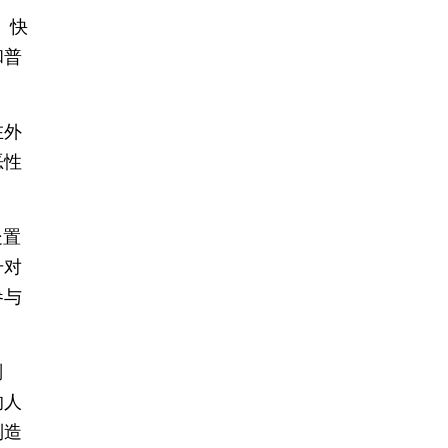
、快
和普
在外
恶性
处置
升对
参与
判
的人
制造