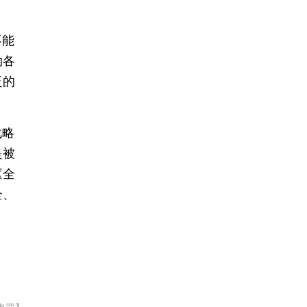
不能
动各
泛的
战略
是被
《全
全、