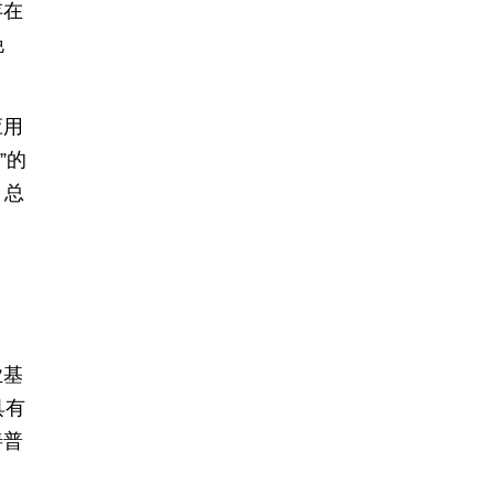
存在
挽
应用
”的
。总
业基
具有
善普