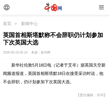
外媒观察
中国关键词
文化
首页
>
新闻中心
英国首相斯塔默称不会辞职仍计划参加
文化
文创
艺术
下次英国大选
时尚
旅游
铁路
2026-05-19 05:24
来源：新华网
悦读
民藏
中医
新华社伦敦5月18日电（记者于艾岑）据英国天空新
闻频道报道，英国首相斯塔默18日在接受采访时说，他
中国瓷
不会辞职，仍计划参加下次英国大选。
国情
【责任编辑：许珂】
国情
助残
一带一路