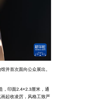
物馆并首次面向公众展出。
面2.4×2.3厘米，通
。笔画起收凌厉，风格工致严