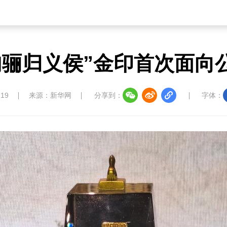
句骊归义侯”金印首次面向
:19
来源：新华网
分享到：
字体：