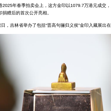
2025年春季拍卖会上，这方金印以1079.7万港元成
印捐赠后的首次公开亮相。
馆日，吉林省举办了包括“晋高句骊归义侯”金印入藏展出