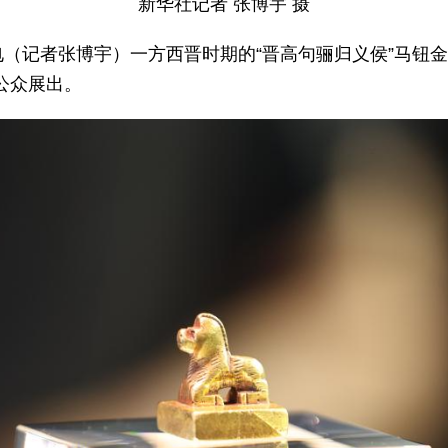
新华社记者 张博宇 摄
电（记者张博宇）一方西晋时期的“晋高句骊归义侯”马钮金
公众展出。