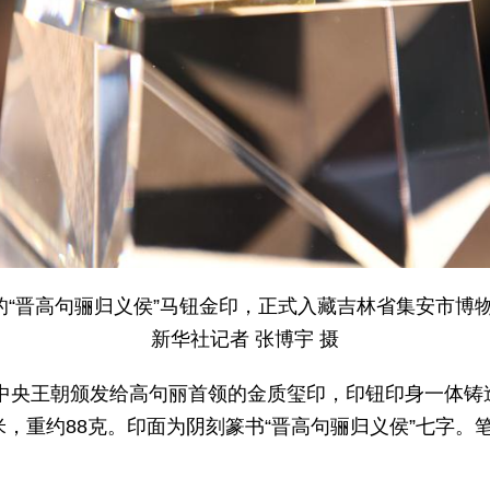
期的“晋高句骊归义侯”马钮金印，正式入藏吉林省集安市博
新华社记者 张博宇 摄
央王朝颁发给高句丽首领的金质玺印，印钮印身一体铸造，印
6厘米，重约88克。印面为阴刻篆书“晋高句骊归义侯”七字