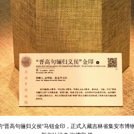
期的“晋高句骊归义侯”马钮金印，正式入藏吉林省集安市博