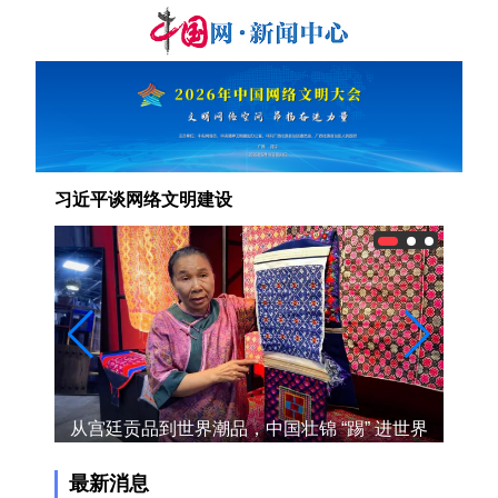
习近平谈网络文明建设
宣传活
从宫廷贡品到世界潮品，中国壮锦 “踢” 进世界
广西
杯，走出国际范儿
最新消息