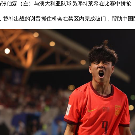
员张伯霖（左）与澳大利亚队球员库特莱希在比赛中拼抢。
，替补出战的谢晋抓住机会在禁区内完成破门，帮助中国队