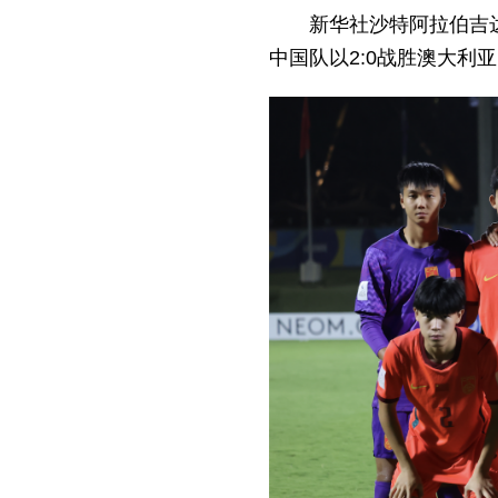
新华社沙特阿拉伯吉达
中国队以2:0战胜澳大利