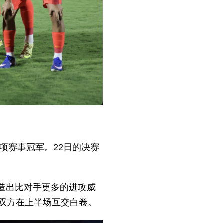
该项赛事冠军。22日的决赛
造出比对手更多的进攻威
双方在上半场互交白卷。