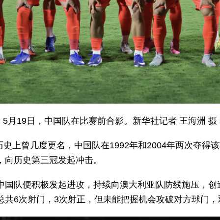
5月19日，中国队在比赛前合影。新华社记者 王海洲 摄
历史上曾几度更名，中国队在1992年和2004年两次夺得
，向历史第三冠发起冲击。
中国队便积极发起进攻，持续向澳大利亚队防线施压，创
总共6次射门，3次射正，但未能把握机会攻破对方球门，