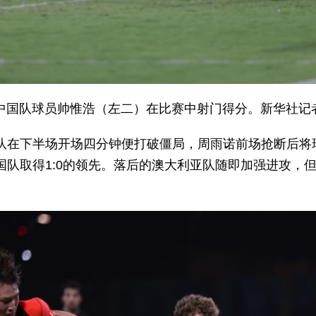
，中国队球员帅惟浩（左二）在比赛中射门得分。新华社记者
队在下半场开场四分钟便打破僵局，周雨诺前场抢断后将
国队取得1:0的领先。落后的澳大利亚队随即加强进攻，