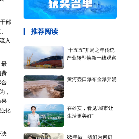
。
出干部
证、
流入
、最
消费
标合
为，
除果
强化
坚决