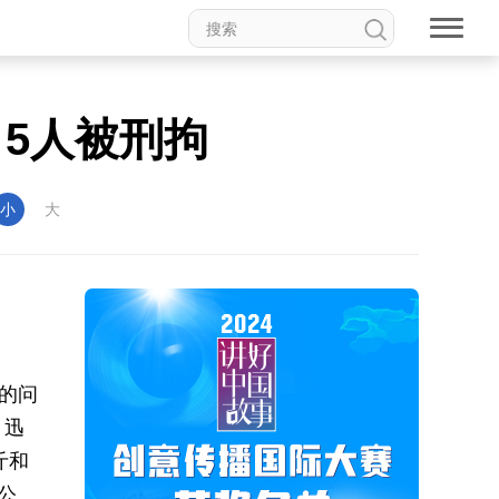
，5人被刑拘
小
大
的问
，迅
斤和
公