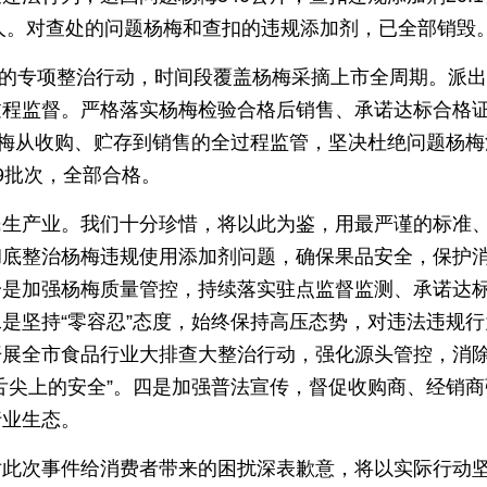
5人。对查处的问题杨梅和查扣的违规添加剂，已全部销毁
5天的专项整治行动，时间段覆盖杨梅采摘上市全周期。派
过程监督。严格落实杨梅检验合格后销售、承诺达标合格
杨梅从收购、贮存到销售的全过程监管，坚决杜绝问题杨梅
39批次，全部合格。
民生产业。我们十分珍惜，将以此为鉴，用最严谨的标准
彻底整治杨梅违规使用添加剂问题，确保果品安全，保护
一是加强杨梅质量管控，持续落实驻点监督监测、承诺达
是坚持“零容忍”态度，始终保持高压态势，对违法违规行
开展全市食品行业大排查大整治行动，强化源头管控，消
舌尖上的安全”。四是加强普法宣传，督促收购商、经销商
行业生态。
对此次事件给消费者带来的困扰深表歉意，将以实际行动