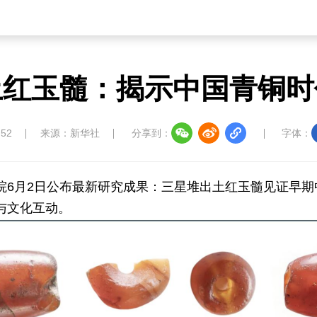
土红玉髓：揭示中国青铜时
:52
来源：新华社
分享到：
字体：
院6月2日公布最新研究成果：三星堆出土红玉髓见证早期
与文化互动。