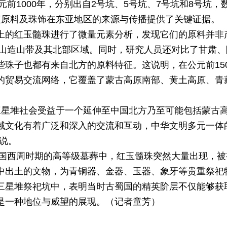
元前1000年，分别出自2号坑、5号坑、7号坑和8号坑，
髓原料及珠饰在东亚地区的来源与传播提供了关键证据。
土的红玉髓珠进行了微量元素分析，发现它们的原料并非
的燕山造山带及其北部区域。同时，研究人员还对比了甘肃
珠子也都有来自北方的原料特征。这说明，在公元前1500
的贸易交流网络，它覆盖了蒙古高原南部、黄土高原、青
前，三星堆社会受益于一个延伸至中国北方乃至可能包括蒙古
域文化有着广泛和深入的交流和互动，中华文明多元一体
说。
年我国西周时期的高等级墓葬中，红玉髓珠突然大量出现，
中出土的文物，为青铜器、金器、玉器、象牙等贵重祭祀
三星堆祭祀坑中，表明当时古蜀国的精英阶层不仅能够获
是一种地位与威望的展现。（记者童芳）