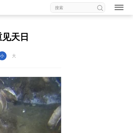
重见天日
小
大