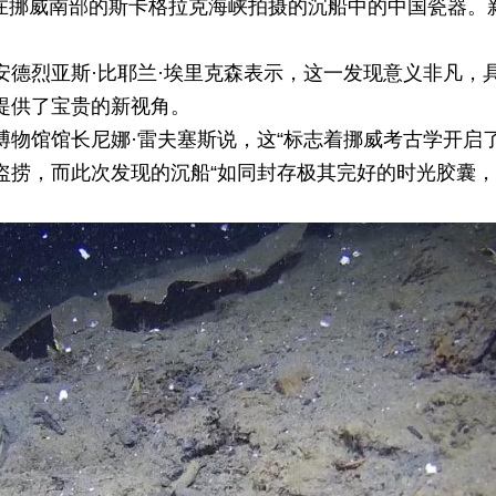
9日在挪威南部的斯卡格拉克海峡拍摄的沉船中的中国瓷器。
安德烈亚斯·比耶兰·埃里克森表示，这一发现意义非凡，
提供了宝贵的新视角。
博物馆馆长尼娜·雷夫塞斯说，这“标志着挪威考古学开启
盗捞，而此次发现的沉船“如同封存极其完好的时光胶囊