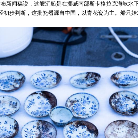
发布新闻稿说，这艘沉船是在挪威南部斯卡格拉克海峡水下
。经初步判断，这批瓷器源自中国，以青花瓷为主。船只始