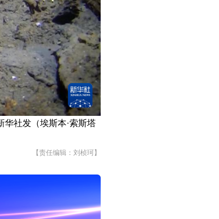
新华社发（埃斯本·索斯塔
【责任编辑：刘桢珂】