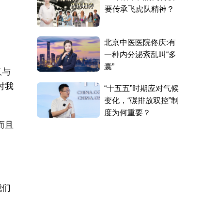
意与
时我
而且
我们