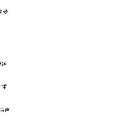
速受
继续
严重
表声