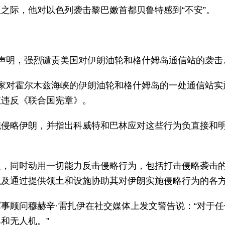
之际，他对以色列袭击黎巴嫩首都贝鲁特感到“不安”。
声明，强烈谴责美国对伊朗油轮和格什姆岛通信站的袭击
家对霍尔木兹海峡的伊朗油轮和格什姆岛的一处通信站实
重违反《联合国宪章》。
施侵略伊朗，并指出科威特和巴林应对这些行为负直接和
权，同时动用一切能力反击侵略行为，包括打击侵略袭击
以及通过提供领土和设施协助其对伊朗实施侵略行为的各
事顾问穆赫辛·雷扎伊在社交媒体上发文警告说：“对于任
和无人机。”