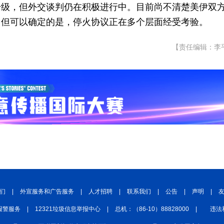
升级，但外交谈判仍在积极进行中。目前尚不清楚美伊双
；但可以确定的是，停火协议正在多个层面经受考验。
【责任编辑：李
们
|
外宣服务和广告服务
|
人才招聘
|
联系我们
|
公告
|
声明
|
报警服务
|
12321垃圾信息举报中心
|
总机：（86-10）88828000
|
违法