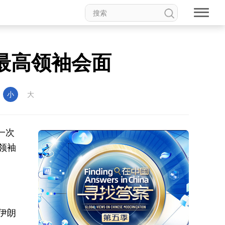
最高领袖会面
：
小
大
一次
领袖
伊朗