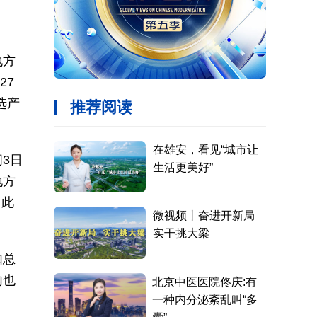
地方
27
选产
3日
地方
。此
如总
内也