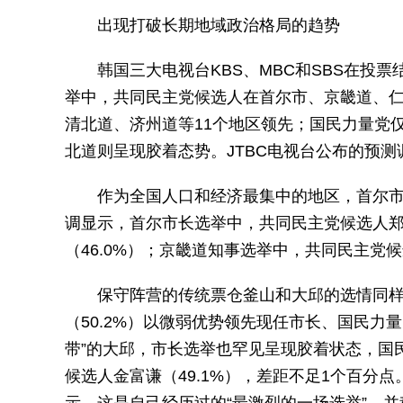
出现打破长期地域政治格局的趋势
韩国三大电视台KBS、MBC和SBS在投
举中，共同民主党候选人在首尔市、京畿道、
清北道、济州道等11个地区领先；国民力量党
北道则呈现胶着态势。JTBC电视台公布的预
作为全国人口和经济最集中的地区，首尔
调显示，首尔市长选举中，共同民主党候选人郑
（46.0%）；京畿道知事选举中，共同民主
保守阵营的传统票仓釜山和大邱的选情同
（50.2%）以微弱优势领先现任市长、国民力量
带”的大邱，市长选举也罕见呈现胶着状态，国民
候选人金富谦（49.1%），差距不足1个百分