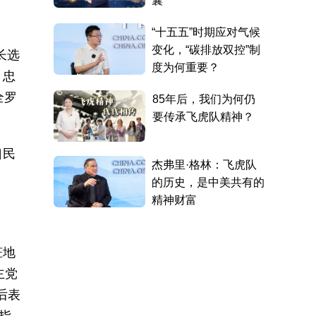
长选
、忠
全罗
口民
脏地
主党
后表