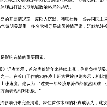
并称大邱选民展现出寻求改变的强烈意愿。《韩民族日报》
就体现出打破长期地域政治格局的趋势。
矣岛的开票情况室一度陷入沉默。韩联社称，当共同民主
场气氛明显凝重，多名党领导层成员神情严肃，沉默地注
仍是影响选情的重要因素。
报》记者表示，首尔房价近年来持续上涨，住房负担明显
之一。在釜山工作的30多岁上班族尹峻伊则表示，相比
上涨速度。他认为，“过去一年经济形势虽然依然困难，
方面表现相对积极。”
的政治影响仍未完全消退。家住首尔木洞的朴真成认为，此