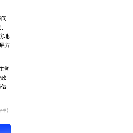
等问
境、
房地
展方
主党
进政
能借
平书】