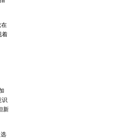
指
党在
视着
加
意识
但新
次选