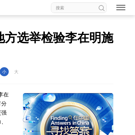
地方选举检验李在明施
小
大
李在
有分
更强
力、