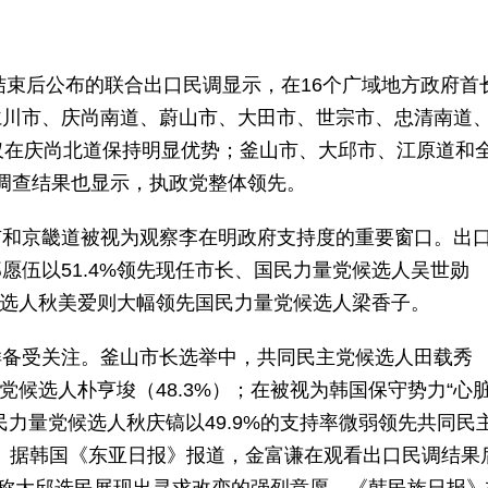
票结束后公布的联合出口民调显示，在16个广域地方政府首
仁川市、庆尚南道、蔚山市、大田市、世宗市、忠清南道
仅在庆尚北道保持明显优势；釜山市、大邱市、江原道和
测调查结果也显示，执政党整体领先。
市和京畿道被视为观察李在明政府支持度的重要窗口。出
愿伍以51.4%领先现任市长、国民力量党候选人吴世勋
党候选人秋美爱则大幅领先国民力量党候选人梁香子。
样备受关注。釜山市长选举中，共同民主党候选人田载秀
党候选人朴亨埈（48.3%）；在被视为韩国保守势力“心
力量党候选人秋庆镐以49.9%的支持率微弱领先共同民
点。据韩国《东亚日报》报道，金富谦在观看出口民调结果