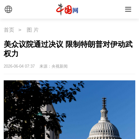
国情
国情
助残
一带一路
首页
>
图 片
海洋
草原
湾区
美众议院通过决议 限制特朗普对伊动武
权力
联盟
心理
老年
2026-06-04 07:37
来源：央视新闻