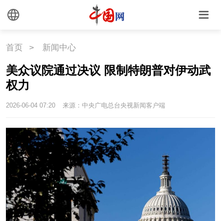
国情
国情
助残
一带一路
首页
>
新闻中心
海洋
草原
湾区
美众议院通过决议 限制特朗普对伊动武
权力
联盟
心理
老年
2026-06-04 07:20
来源：中央广电总台央视新闻客户端