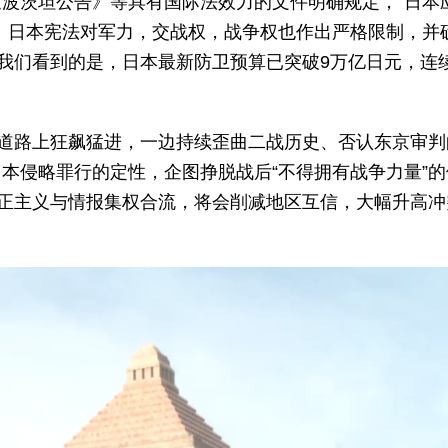
波茨坦公告》等具有国际法效力的文件明确规定，“日本
。日本宪法对军力，交战权，战争权也作出严格限制，并
而我们看到的是，日本最新防卫预算已突破9万亿日元，连
的道路上狂飙猛进，一边持续歪曲二战历史、否认东京审判
本侵略罪行的定性，企图挣脱战后“不得拥有战争力量”的
修正主义与情报集权合流，将会削减地区互信，大幅升高冲