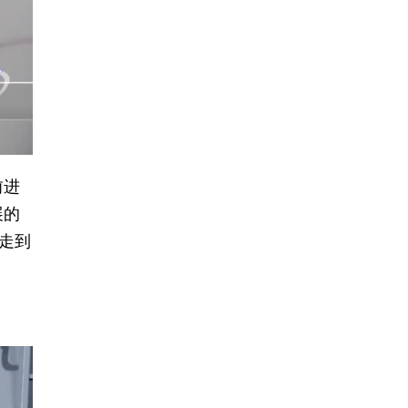
前进
展的
走到