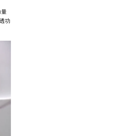
力量
透功