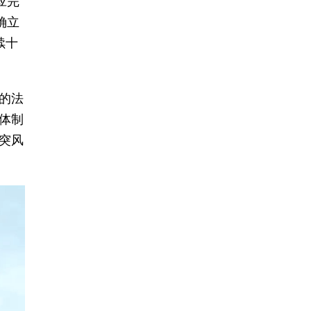
应完
确立
续十
的法
体制
突风