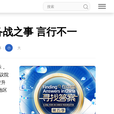
备战之事 言行不一
体：
小
大
际，
议院
变升
地区