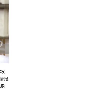
本发
情报
比购