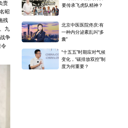
负责
名昭
施残
、九
一战争
禁令