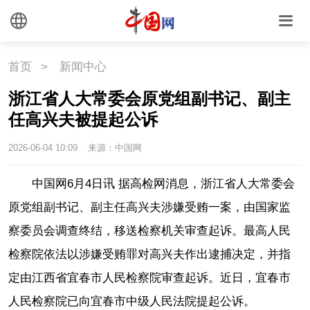
悦读
民藏
中医
中国瓷
首页
>
新闻中心
浙江省人大常委会原党组副书记、副主
国情
任高兴夫被提起公诉
国情
助残
一带一路
2026-06-04 10:09
来源：中国网
海洋
草原
湾区
中国网6月4日讯 据高检网消息，浙江省人大常委会
原党组副书记、副主任高兴夫涉嫌受贿一案，由国家监
联盟
心理
老年
察委员会调查终结，移送检察机关审查起诉。最高人民
检察院依法以涉嫌受贿罪对高兴夫作出逮捕决定，并指
定由江西省宜春市人民检察院审查起诉。近日，宜春市
人民检察院已向宜春市中级人民法院提起公诉。