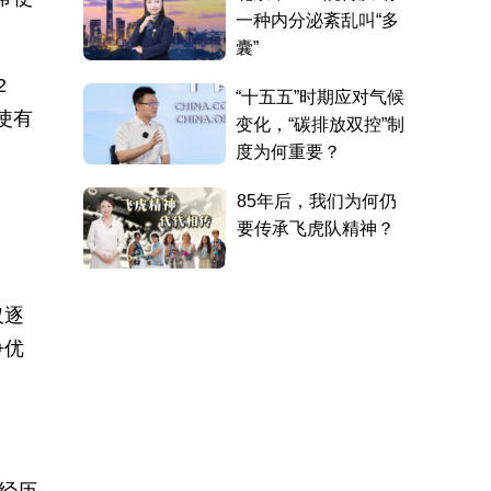
2
使有
仅逐
争优