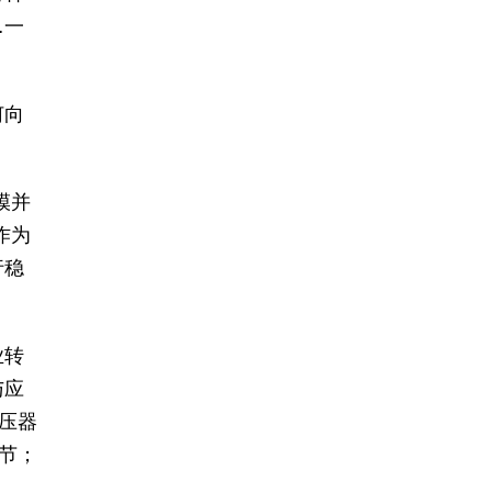
…一
何向
模并
作为
行稳
业转
与应
压器
节；