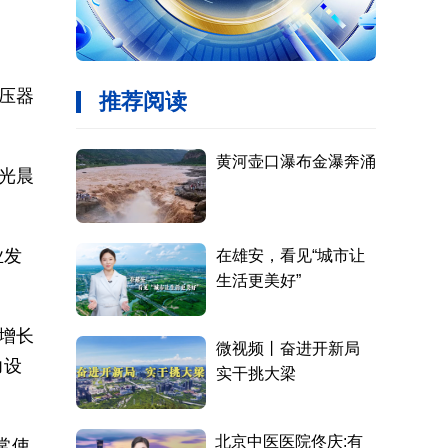
压器
光晨
业发
增长
力设
常使