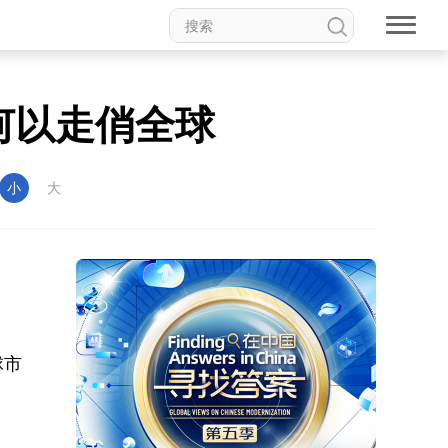
何以走俏全球
小
大
球市