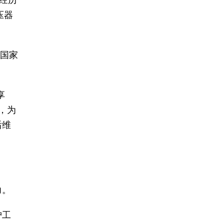
经历
压器
个国家
享
，为
后维
力。
护工