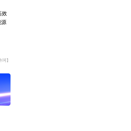
高效
能源
许珂】