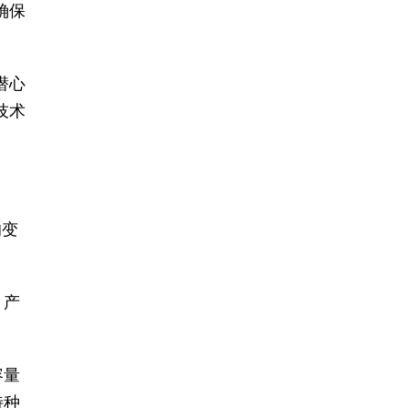
确保
潜心
技术
的变
，产
容量
特种