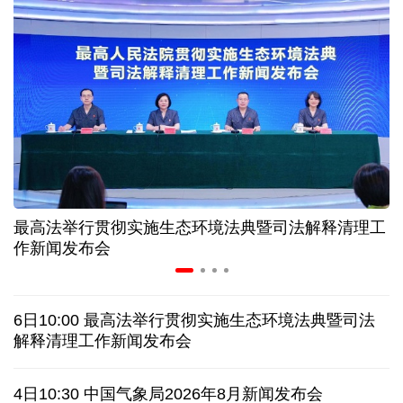
入境游火热 前7月北京离境退税各项数据均创新高
我国自阿根廷进口的牛肉已达到规定数量的50%
上半年我国黄金消费量511.412吨，同比增长1.23%
AI客服承诺不实、人工客服接入困难 中消协回应
最高法举行贯彻实施生态环境法典暨司法解释清理工
数据有了“身份证” 我国正稳步推进数据产权登记
作新闻发布会
协议接近达成 伊朗披露海峡新航道通行细节
6日10:00 最高法举行贯彻实施生态环境法典暨司法
白宫否认特朗普与赫格塞思因弹药库存短缺发生争执
解释清理工作新闻发布会
美媒称美国增派人手 在古巴加大力度开展情报活动
4日10:30 中国气象局2026年8月新闻发布会