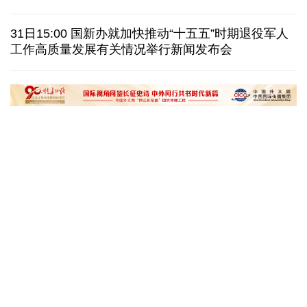
巴西降级与阿根廷关系 阿称驻巴大使将“回国休假”
31日15:00 国新办就加快推动“十五五”时期退役军人
工作高质量发展有关情况举行新闻发布会
德国机场发现一架携爆炸物无人机 非业余人士所为
韩国总统要求加速整合军校 防范再度发生军事政变
黄河壶口瀑布金瀑奔涌
在雄安，看见“城市
读懂中国