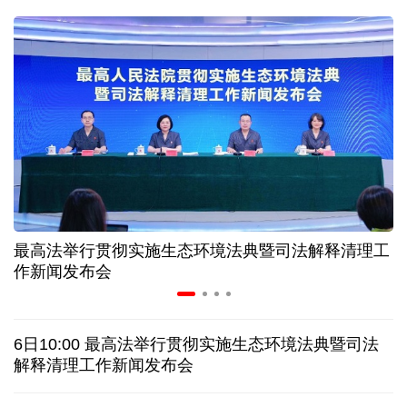
31省份上半年外贸成绩单出炉 见证产业提质跃迁
比一张A4纸还要薄！我国高端钢材迎来密集突破
让药品更好触达患者 多款新药选择网络平台首发
7月份中国仓储指数保持扩张 行业运行韧性较强
最高法举行贯彻实施生态环境法典暨司法解释清理工
金价大反弹！黄金以旧换新业务火热，记者探访
作新闻发布会
日本新版《防卫白皮书》，满篇野心和谎言
6日10:00 最高法举行贯彻实施生态环境法典暨司法
泰国发生校园枪击案 致7人死亡 17人伤
凶手疑自杀
解释清理工作新闻发布会