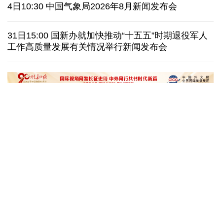
特朗普再签行政令 禁止“生育旅游”收紧“出生公民权”
4日10:30 中国气象局2026年8月新闻发布会
伊朗拟禁止敌对方通行霍尔木兹海峡 对违规者重罚
31日15:00 国新办就加快推动“十五五”时期退役军人
工作高质量发展有关情况举行新闻发布会
美参议院委员会投票认定传染病专家福奇藐视国会
休达地方政府说非法移民越境事件已致约百人死亡
“十五五”开局之年传统产业转型焕
黄河壶口瀑布金瀑
新一线观察