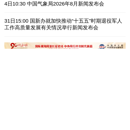
巴安全部队在俾路支省开展行动 击毙5名恐怖分子
4日10:30 中国气象局2026年8月新闻发布会
探访泰缅“死亡铁路”，见证日本军国主义侵略罪行
31日15:00 国新办就加快推动“十五五”时期退役军人
工作高质量发展有关情况举行新闻发布会
泰国暖武里府行政组织办公楼发生枪击 主席重伤
西班牙对意大利“报复”实施 首日入境检查约200人
文化奇遇记｜课本上的名曲跃然
一杯新鲜的榴莲咖
眼前，沉浸式感受千年乐声
进了现实