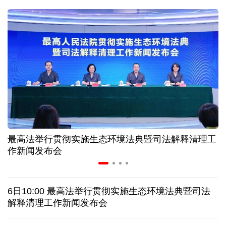
二季度中国清洁能源建设景气指数处于较景气区间
服贸会进入倒计时一个月 180余项创新成果将发布
非必要不乱花 医保个人账户里的钱如何用在刀刃上
"校园贷"换上"新马甲" 警惕暑假期间网络消费陷阱
最高法举行贯彻实施生态环境法典暨司法解释清理工
2026暑期档票房破85亿 已连续30天单日票房破亿
作新闻发布会
哥伦比亚西部发生地震 首都波哥大震感明显
6日10:00 最高法举行贯彻实施生态环境法典暨司法
沙特一沙发工厂发生火灾 致16名孟加拉国工人死亡
解释清理工作新闻发布会