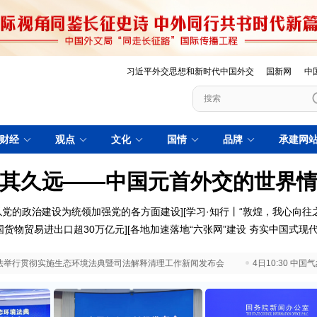
习近平外交思想和新时代中国外交
国新网
中
财经
观点
文化
国情
品牌
承建网
其久远——中国元首外交的世界
以党的政治建设为统领加强党的各方面建设
][
学习·知行丨“敦煌，我心向往之
国货物贸易进出口超30万亿元
][
各地加速落地“六张网”建设 夯实中国式现
 最高法举行贯彻实施生态环境法典暨司法解释清理工作新闻发布会
4日10:30 中