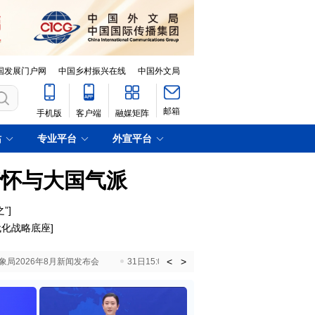
国发展门户网
中国乡村振兴在线
中国外文局
邮箱
手机版
客户端
融媒矩阵
站
专业平台
外宣平台
情怀与大国气派
”
]
代化战略底座
]
<
>
国气象局2026年8月新闻发布会
31日15:00 国新办就加快推动“十五五”时期退