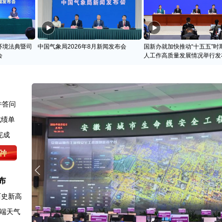
环境法典暨司
中国气象局2026年8月新闻发布会
国新办就加快推动“十五五”时
会
人工作高质量发展情况举行发
并答问
成绩单
完成
布
历史新高
端天气