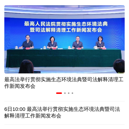
近346亿元 广东电网交出上半年投资建设亮眼答卷
31省份上半年外贸成绩单出炉 见证产业提质跃迁
比一张A4纸还要薄！我国高端钢材迎来密集突破
让药品更好触达患者 多款新药选择网络平台首发
最高法举行贯彻实施生态环境法典暨司法解释清理工
7月份中国仓储指数保持扩张 行业运行韧性较强
作新闻发布会
日本"再军事化"妄动是地区和平稳定真正威胁
6日10:00 最高法举行贯彻实施生态环境法典暨司法
乌总统呼吁向乌提供更多导弹 特朗普：我们也想要
解释清理工作新闻发布会