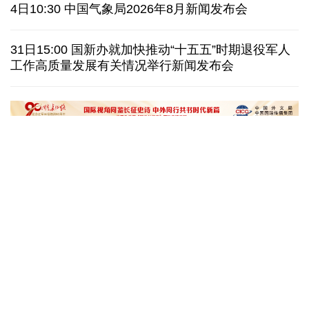
日本广岛废墟旁响起抗议声：勿忘历史、拒绝拥核
4日10:30 中国气象局2026年8月新闻发布会
泰国发生校园枪击案 致7人死亡 17人伤
凶手疑自杀
31日15:00 国新办就加快推动“十五五”时期退役军人
工作高质量发展有关情况举行新闻发布会
特朗普再签行政令 禁止"生育旅游"收紧"出生公民权"
伊朗拟禁止敌对方通行霍尔木兹海峡 对违规者重罚
“十五五”开局之年传统产业转型焕
黄河壶口瀑布金瀑
新一线观察