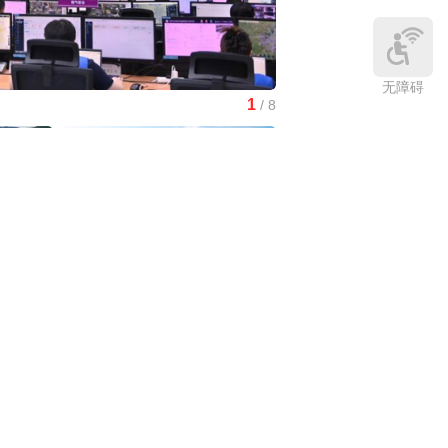
无障碍
1
/
8
红山文化新发掘持续补全中
中国3分钟
|
在雄安，看见“城市让
生活更美好”
庆:有一
中国访谈
|
“十五五”时期应对气候