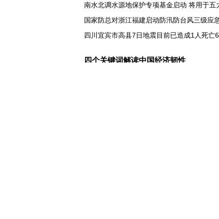
南水北调水源地保护专项基金启动 将用于五
国家防总对浙江福建启动防汛防台风三级应
四川宜宾市高县7日地震目前已造成1人死亡
打卡 定格丹霞美景
四个关键词解读中国经济韧性
球票撬动全城消费 赛事经济如何将"流量"变"
第五届数贸会将首设Token专区 探索算力贸
北京：非京籍家庭购房社保个税缴纳年限下
近346亿元 广东电网交出上半年投资建设亮
31省份上半年外贸成绩单出炉 见证产业提质
乌克兰石油公司设施遭遇大规模袭击
俄黑客称获取北约直接参与袭击俄领土的书
美国上诉法院维持对白宫宴会厅改造项目的
西班牙要求意大利取消针对性旅客边检
意: