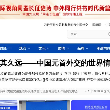
习近平外交思想和新时代中国外交
国新网
中
财经
观点
文化
国情
品牌
承建网
其久远——中国元首外交的世界
以党的政治建设为统领加强党的各方面建设
][
学习·知行丨“敦煌，我心向往之
国货物贸易进出口超30万亿元
][
各地加速落地“六张网”建设 夯实中国式现
 最高法举行贯彻实施生态环境法典暨司法解释清理工作新闻发布会
4日10:30 中