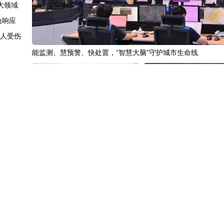
大领域
急响应
6人受伤
能监测、慧预警、快处置，“智慧大脑”守护城市生命线
增量"
易新路径
调为一年
眼答卷
“十五五”开局之年传统产业转型焕
黄河壶口瀑布金瀑奔涌
跃迁
新一线观察
面证据
暂停令
不会撤销
中国3分钟
|
85年后，我们为何仍
中国名医
|
北京中医医院佟