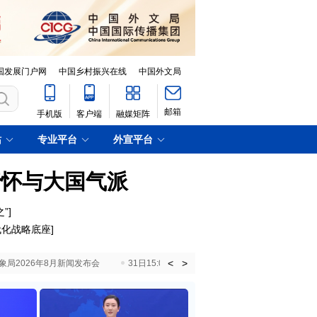
国发展门户网
中国乡村振兴在线
中国外文局
邮箱
手机版
客户端
融媒矩阵
站
专业平台
外宣平台
情怀与大国气派
”
]
代化战略底座
]
<
>
国气象局2026年8月新闻发布会
31日15:00 国新办就加快推动“十五五”时期退