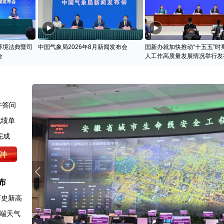
环境法典暨司
中国气象局2026年8月新闻发布会
国新办就加快推动“十五五”时
会
人工作高质量发展情况举行发
并答问
成绩单
完成
布
历史新高
端天气