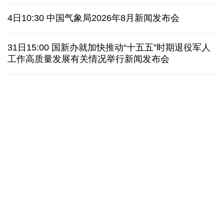
俄黑客称获取北约直接参与袭击俄领土证据
4日10:30 中国气象局2026年8月新闻发布会
外媒说丨中国在非洲青年群体中的好感度稳步上升
31日15:00 国新办就加快推动“十五五”时期退役军人
工作高质量发展有关情况举行新闻发布会
我国学者发现银河系外围气体盘呈现波纹状褶皱结构
全球瞭望｜肯尼亚媒体：中国是稳定可靠的合作伙伴
美国前州议员：中国持续在国际事务中发挥引领作用
“十五五”开局之年传统产业转型焕
黄河壶口瀑布金瀑
新一线观察