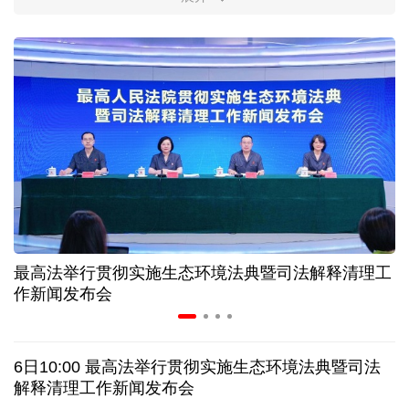
柔性制造，高效匹配差异化需求
上海打通脑机接口技术走向市场的“三道关”
活力中国调研行｜江淮大地，科技成果正落地生“金”
上半年规模以上工业中小企业增加值同比增长5.8%
从纪念馆到采油一线，新时代石油人这样传承铁人精
神
最高法举行贯彻实施生态环境法典暨司法解释清理工
作新闻发布会
创新涌动，坚韧向前——解读前7个月我国外贸成绩
单
6日10:00 最高法举行贯彻实施生态环境法典暨司法
日本执政当局应停止在核问题上玩火
解释清理工作新闻发布会