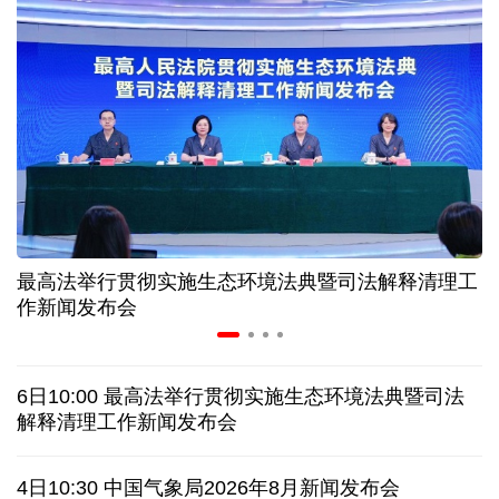
美媒:多场景低成本应用 中国让AI变得更具实用价值
上半年机械工业规上企业实现营业收入同比增长
6.5%
“零关税”实施100天 见证中非合作新气象
高温下用电负荷创新高 解码今夏的清凉底气
最高法举行贯彻实施生态环境法典暨司法解释清理工
作新闻发布会
活力中国调研行丨弯道超车 如何“皖”美提速
老挝国会主席赛宋蓬逝世
6日10:00 最高法举行贯彻实施生态环境法典暨司法
解释清理工作新闻发布会
伊朗：与阿曼“接近”达成协议但并不意味重开海峡
4日10:30 中国气象局2026年8月新闻发布会