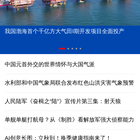
我国渤海首个千亿方大气田Ⅰ期开发项目全面投产
中国元首外交的世界情怀与大国气派
水利部和中国气象局联合发布红色山洪灾害气象预警
人民陆军《奋楫之“陆”》宣传片第三集：射天狼
单舰单艇打航母？从《制胜》看解放军强大侦察能力
AI创意长图：立秋到！换季健康指南来了！