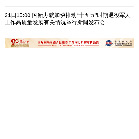
泽连斯基：乌克兰美国就"爱国者"导弹供应达成协议
31日15:00 国新办就加快推动“十五五”时期退役军人
一无人机自罗马尼亚方向进入保加利亚领空后爆炸
工作高质量发展有关情况举行新闻发布会
美国AI频频翻车，智能体自主攻击真人隐患浮上水面
匈牙利执政党宣布提名前最高法院院长为总统候选人
“十五五”开局之年传统产业转型焕
黄河壶口瀑布金瀑
新一线观察
读懂中国