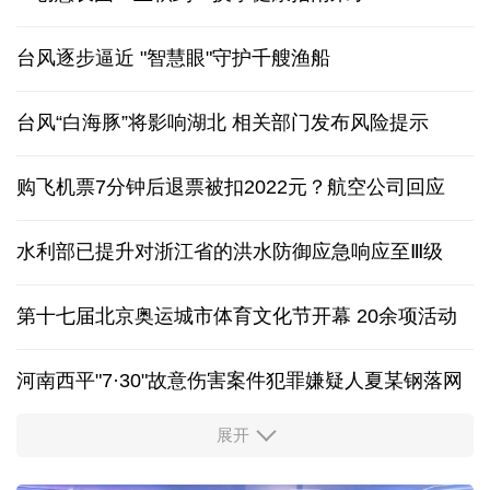
台风逐步逼近 "智慧眼"守护千艘渔船
台风“白海豚”将影响湖北 相关部门发布风险提示
购飞机票7分钟后退票被扣2022元？航空公司回应
水利部已提升对浙江省的洪水防御应急响应至Ⅲ级
第十七届北京奥运城市体育文化节开幕 20余项活动
河南西平"7·30"故意伤害案件犯罪嫌疑人夏某钢落网
展开
服务实体经济 财政金融打出“组合拳”