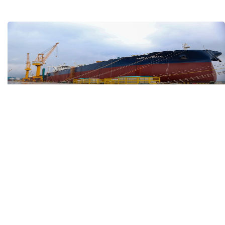
美国上诉法院维持对白宫宴会厅改造项目的暂停令
4日10:30 中国气象局2026年8月新闻发布会
西班牙要求意大利取消针对性旅客边检
意:不会撤销
31日15:00 国新办就加快推动“十五五”时期退役军人
工作高质量发展有关情况举行新闻发布会
韩国极端高温持续首尔气温8年来首次突破40摄氏度
泰媒：春武里府发生摩托车车祸 中国公民一死一伤
“十五五”开局之年传统产业转型焕
黄河壶口瀑布金瀑
新一线观察