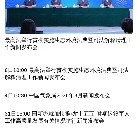
球票撬动全城消费 赛事经济如何将"流量"变"增量"
第五届数贸会将首设Token专区 探索算力贸易新路径
北京：非京籍家庭购房社保个税缴纳年限下调为一年
近346亿元 广东电网交出上半年投资建设亮眼答卷
最高法举行贯彻实施生态环境法典暨司法解释清理工
31省份上半年外贸成绩单出炉 见证产业提质跃迁
作新闻发布会
乌克兰石油公司设施遭遇大规模袭击
6日10:00 最高法举行贯彻实施生态环境法典暨司法
俄黑客称获取北约直接参与袭击俄领土的书面证据
解释清理工作新闻发布会