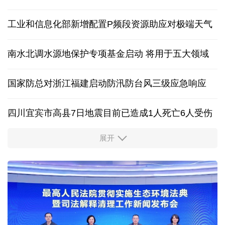
外交部发言人就日本主流民意鲜明反核立场答记者问
香港宏福苑火灾跨部门调查最终报告公布
15.57亿千瓦 全国用电负荷入夏来第四次创历史新高
工业和信息化部新增配置P频段资源助应对极端天气
南水北调水源地保护专项基金启动 将用于五大领域
国家防总对浙江福建启动防汛防台风三级应急响应
四川宜宾市高县7日地震目前已造成1人死亡6人受伤
展开
四个关键词解读中国经济韧性