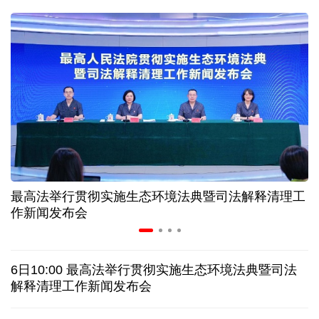
近346亿元 广东电网交出上半年投资建设亮眼答卷
31省份上半年外贸成绩单出炉 见证产业提质跃迁
比一张A4纸还要薄！我国高端钢材迎来密集突破
让药品更好触达患者 多款新药选择网络平台首发
最高法举行贯彻实施生态环境法典暨司法解释清理工
7月份中国仓储指数保持扩张 行业运行韧性较强
作新闻发布会
日本"再军事化"妄动是地区和平稳定真正威胁
6日10:00 最高法举行贯彻实施生态环境法典暨司法
乌总统呼吁向乌提供更多导弹 特朗普：我们也想要
解释清理工作新闻发布会