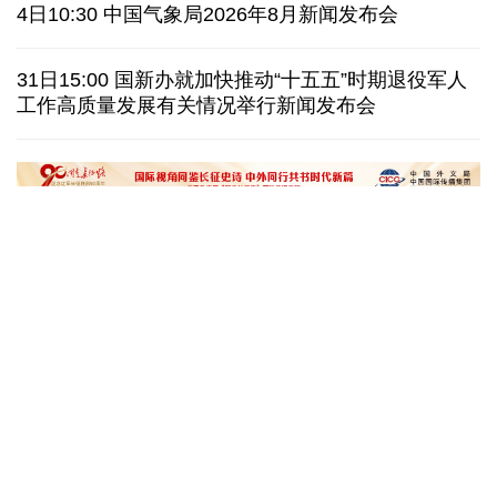
日本广岛废墟旁响起抗议声：勿忘历史、拒绝拥核
4日10:30 中国气象局2026年8月新闻发布会
泰国发生校园枪击案 致7人死亡 17人伤
凶手疑自杀
31日15:00 国新办就加快推动“十五五”时期退役军人
工作高质量发展有关情况举行新闻发布会
特朗普再签行政令 禁止"生育旅游"收紧"出生公民权"
伊朗拟禁止敌对方通行霍尔木兹海峡 对违规者重罚
“十五五”开局之年传统产业转型焕
黄河壶口瀑布金瀑
新一线观察