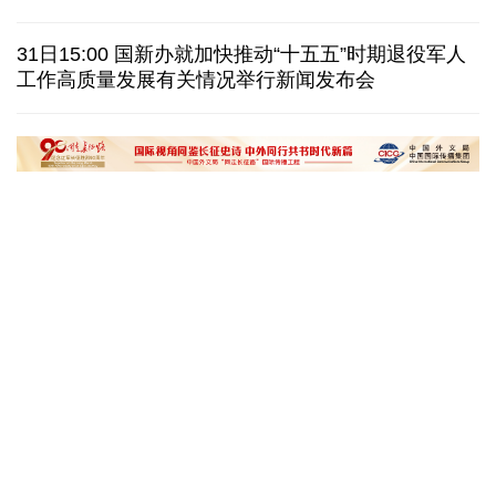
一无人机自罗马尼亚方向进入保加利亚领空后爆炸
31日15:00 国新办就加快推动“十五五”时期退役军人
美国AI频频翻车，智能体自主攻击真人隐患浮上水面
工作高质量发展有关情况举行新闻发布会
匈牙利执政党宣布提名前最高法院院长为总统候选人
俄黑客称获取北约直接参与袭击俄领土证据
“十五五”开局之年传统产业转型焕
黄河壶口瀑布金瀑
新一线观察
读懂中国