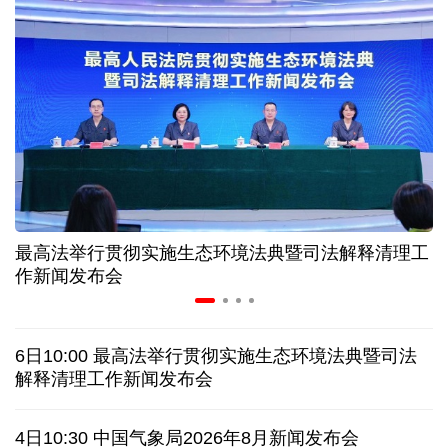
美媒:多场景低成本应用 中国让AI变得更具实用价值
上半年机械工业规上企业实现营业收入同比增长
6.5%
“零关税”实施100天 见证中非合作新气象
高温下用电负荷创新高 解码今夏的清凉底气
最高法举行贯彻实施生态环境法典暨司法解释清理工
作新闻发布会
活力中国调研行丨弯道超车 如何“皖”美提速
老挝国会主席赛宋蓬逝世
6日10:00 最高法举行贯彻实施生态环境法典暨司法
解释清理工作新闻发布会
伊朗：与阿曼“接近”达成协议但并不意味重开海峡
4日10:30 中国气象局2026年8月新闻发布会