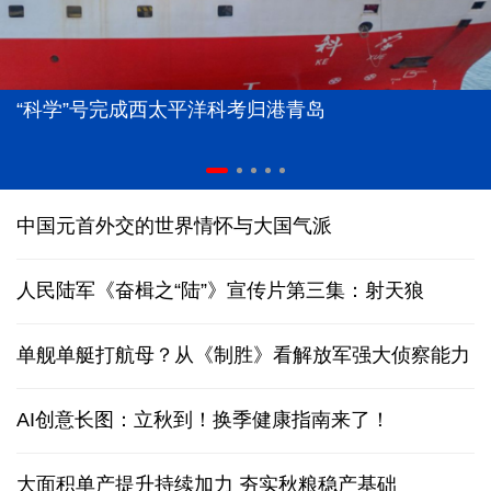
“科学”号完成西太平洋科考归港青岛
中国元首外交的世界情怀与大国气派
人民陆军《奋楫之“陆”》宣传片第三集：射天狼
单舰单艇打航母？从《制胜》看解放军强大侦察能力
AI创意长图：立秋到！换季健康指南来了！
大面积单产提升持续加力 夯实秋粮稳产基础