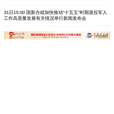
也门胡塞武装称袭击政府军集结地 造成数百人伤亡
31日15:00 国新办就加快推动“十五五”时期退役军人
工作高质量发展有关情况举行新闻发布会
八国外长发表联合声明谴责以色列持续侵犯加沙地带
白宫否认特朗普与赫格塞思因弹药库存短缺发生争执
黄河壶口瀑布金瀑奔涌
在雄安，看见“城市
读懂中国