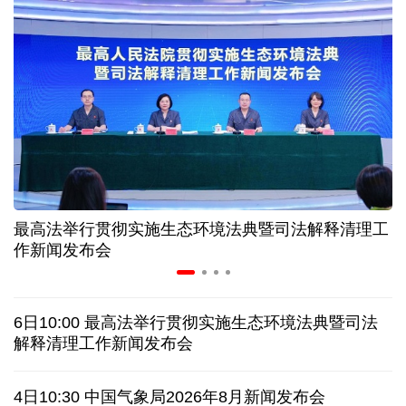
中证协召开国际业务委员会主任委员（扩大）会议
我国首个银行业数据出境负面清单备案案例落地北京
科创转型到全球布局 上海出台规划让民企敢闯敢投
合肥"人工智能+"多场景落地 千行百业装上智慧引擎
最高法举行贯彻实施生态环境法典暨司法解释清理工
宇树科技战略配售名单公布:DeepSeek、腾讯等在列
作新闻发布会
美媒称美国中情局秘密设立古巴工作组
6日10:00 最高法举行贯彻实施生态环境法典暨司法
俄外交部说日本加速"再军事化"扰乱地区及全球安全
解释清理工作新闻发布会
被曝酒驾、盗窃、猥亵等 日本自卫队多人遭受处分
4日10:30 中国气象局2026年8月新闻发布会