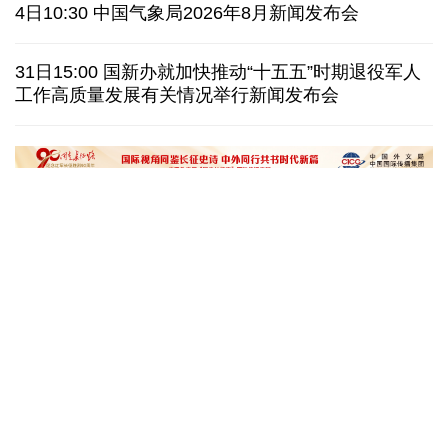
巴安全部队在俾路支省开展行动 击毙5名恐怖分子
4日10:30 中国气象局2026年8月新闻发布会
探访泰缅“死亡铁路”，见证日本军国主义侵略罪行
31日15:00 国新办就加快推动“十五五”时期退役军人
工作高质量发展有关情况举行新闻发布会
泰国暖武里府行政组织办公楼发生枪击 主席重伤
西班牙对意大利“报复”实施 首日入境检查约200人
文化奇遇记｜课本上的名曲跃然
一杯新鲜的榴莲咖
眼前，沉浸式感受千年乐声
进了现实