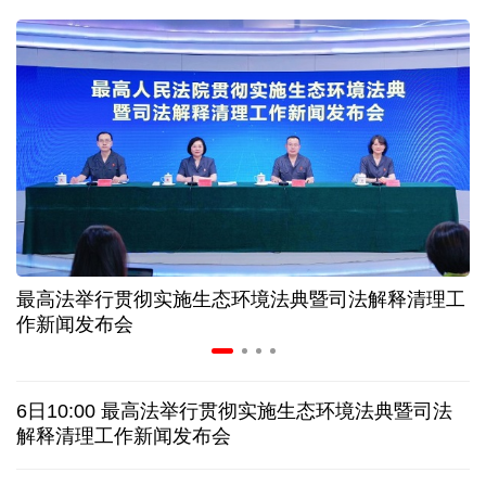
二季度中国清洁能源建设景气指数处于较景气区间
服贸会进入倒计时一个月 180余项创新成果将发布
非必要不乱花 医保个人账户里的钱如何用在刀刃上
"校园贷"换上"新马甲" 警惕暑假期间网络消费陷阱
最高法举行贯彻实施生态环境法典暨司法解释清理工
2026暑期档票房破85亿 已连续30天单日票房破亿
作新闻发布会
哥伦比亚西部发生地震 首都波哥大震感明显
6日10:00 最高法举行贯彻实施生态环境法典暨司法
沙特一沙发工厂发生火灾 致16名孟加拉国工人死亡
解释清理工作新闻发布会