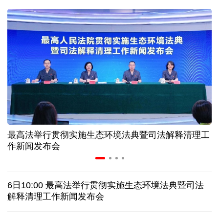
31省份上半年外贸成绩单出炉 见证产业提质跃迁
比一张A4纸还要薄！我国高端钢材迎来密集突破
让药品更好触达患者 多款新药选择网络平台首发
7月份中国仓储指数保持扩张 行业运行韧性较强
最高法举行贯彻实施生态环境法典暨司法解释清理工
金价大反弹！黄金以旧换新业务火热，记者探访
作新闻发布会
日本新版《防卫白皮书》，满篇野心和谎言
6日10:00 最高法举行贯彻实施生态环境法典暨司法
特朗普再签行政令 禁止“生育旅游”收紧“出生公民权”
解释清理工作新闻发布会