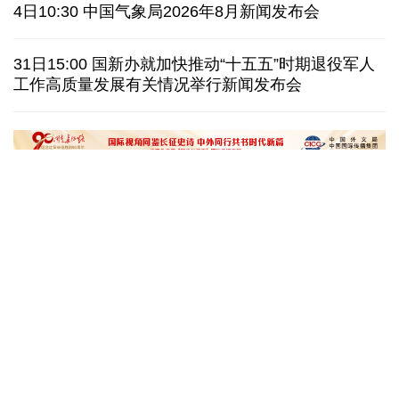
伊朗拟禁止敌对方通行霍尔木兹海峡 对违规者重罚
4日10:30 中国气象局2026年8月新闻发布会
美参议院委员会投票认定传染病专家福奇藐视国会
31日15:00 国新办就加快推动“十五五”时期退役军人
工作高质量发展有关情况举行新闻发布会
休达地方政府说非法移民越境事件已致约百人死亡
今年德国高温已致死1.19万人 为2016年来最高纪录
“十五五”开局之年传统产业转型焕
黄河壶口瀑布金瀑
新一线观察