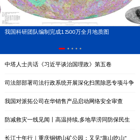
我国科研团队编制完成1∶500万全月地质图
中塔人士共话《习近平谈治国理政》第五卷
司法部部署司法行政系统开展深化扫黑除恶专项斗争
我国对派拓公司在华销售产品启动网络安全审查
防减救灾一线见闻丨高温持续,多地旱涝同防保民生
长江十年行｜重庆铜锣山矿公园：又见“靠山吃山”