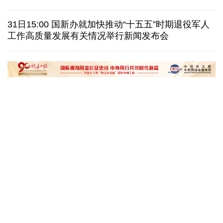
巴西降级与阿根廷关系 阿称驻巴大使将"回国休假"
31日15:00 国新办就加快推动“十五五”时期退役军人
工作高质量发展有关情况举行新闻发布会
德国机场发现一架携爆炸物无人机 非业余人士所为
韩国总统要求加速整合军校 防范再度发生军事政变
黄河壶口瀑布金瀑奔涌
在雄安，看见“城市
读懂中国