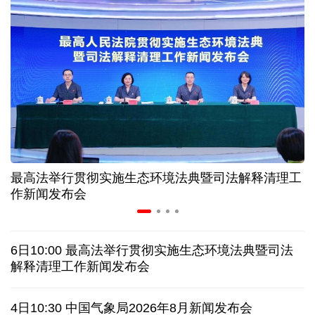
入境游火热 前7月北京离境退税各项数据均创新高
我国自阿根廷进口的牛肉已达到规定数量的50%
上半年我国黄金消费量511.412吨 同比增长1.23%
AI客服承诺不实、人工客服接入困难 中消协回应
最高法举行贯彻实施生态环境法典暨司法解释清理工
数据有了“身份证” 我国正稳步推进数据产权登记
作新闻发布会
高市早苗就“无核三原则”的表态含糊其辞
6日10:00 最高法举行贯彻实施生态环境法典暨司法
白宫否认特朗普与赫格塞思因弹药库存短缺发生争执
解释清理工作新闻发布会
美媒称美国增派人手 在古巴加大力度开展情报活动
4日10:30 中国气象局2026年8月新闻发布会