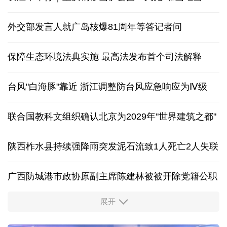
外交部发言人就广岛核爆81周年等答记者问
保障生态环境法典实施 最高法发布首个司法解释
台风"白海豚"靠近 浙江调整防台风应急响应为Ⅳ级
联合国教科文组织确认北京为2029年"世界建筑之都"
陕西柞水县持续强降雨突发泥石流致1人死亡2人失联
广西防城港市政协原副主席陈建林被被开除党籍公职
展开
中国多地出台带薪休假新政 释放消费潜力