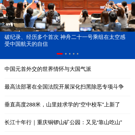
破纪录、经历多个首次 神舟二十一号乘组在太空感
受中国航天的自信
中国元首外交的世界情怀与大国气派
最高法部署在全国法院开展深化扫黑除恶专项斗争
垂直高度288米，山里娃求学的“空中校车”上新了
长江十年行｜重庆铜锣山矿公园：又见“靠山吃山”