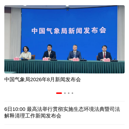
入境游火热 前7月北京离境退税各项数据均创新高
我国自阿根廷进口的牛肉已达到规定数量的50%
上半年我国黄金消费量511.412吨，同比增长1.23%
AI客服承诺不实、人工客服接入困难 中消协回应
中国气象局2026年8月新闻发布会
数据有了“身份证” 我国正稳步推进数据产权登记
协议接近达成 伊朗披露海峡新航道通行细节
6日10:00 最高法举行贯彻实施生态环境法典暨司法
白宫否认特朗普与赫格塞思因弹药库存短缺发生争执
解释清理工作新闻发布会