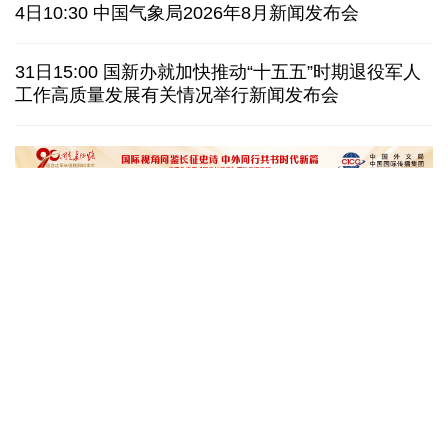
美媒称美国增派人手 在古巴加大力度开展情报活动
4日10:30 中国气象局2026年8月新闻发布会
巴西降级与阿根廷关系 阿称驻巴大使将“回国休假”
31日15:00 国新办就加快推动“十五五”时期退役军人
工作高质量发展有关情况举行新闻发布会
德国机场发现一架携爆炸物无人机 非业余人士所为
韩国总统要求加速整合军校 防范再度发生军事政变
在雄安，看见“城市让生活更美好”
微视频丨奋进开新