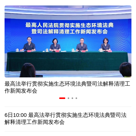
二季度中国清洁能源建设景气指数处于较景气区间
服贸会进入倒计时一个月 180余项创新成果将发布
非必要不乱花 医保个人账户里的钱如何用在刀刃上
"校园贷"换上"新马甲" 警惕暑假期间网络消费陷阱
最高法举行贯彻实施生态环境法典暨司法解释清理工
2026暑期档票房破85亿 已连续30天单日票房破亿
作新闻发布会
美国要"换牌" 伊朗"换将" 美伊博弈变数犹存
6日10:00 最高法举行贯彻实施生态环境法典暨司法
探访泰缅“死亡铁路”，见证日本军国主义侵略罪行
解释清理工作新闻发布会