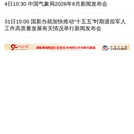
泰国暖武里府行政组织办公楼发生枪击 主席重伤
4日10:30 中国气象局2026年8月新闻发布会
西班牙对意大利“报复”实施 首日入境检查约200人
31日15:00 国新办就加快推动“十五五”时期退役军人
工作高质量发展有关情况举行新闻发布会
俄国防部:拦截285架乌克兰无人机并对乌发动空袭
民调:韩国总统李在明施政好评率降至43.3%创新低
文化奇遇记｜课本上的名曲跃然
一杯新鲜的榴莲咖
眼前，沉浸式感受千年乐声
进了现实