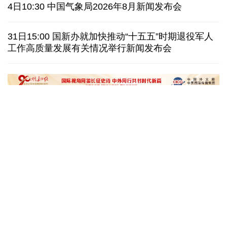
美国上诉法院维持对白宫宴会厅改造项目的暂停令
4日10:30 中国气象局2026年8月新闻发布会
西班牙要求意大利取消针对性旅客边检
意:不会撤销
31日15:00 国新办就加快推动“十五五”时期退役军人
工作高质量发展有关情况举行新闻发布会
韩国极端高温持续首尔气温8年来首次突破40摄氏度
泰媒：春武里府发生摩托车车祸 中国公民一死一伤
“十五五”开局之年传统产业转型焕
黄河壶口瀑布金瀑
新一线观察