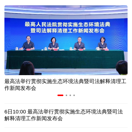
球票撬动全城消费 赛事经济如何将"流量"变"增量"
第五届数贸会将首设Token专区 探索算力贸易新路径
北京：非京籍家庭购房社保个税缴纳年限下调为一年
近346亿元 广东电网交出上半年投资建设亮眼答卷
最高法举行贯彻实施生态环境法典暨司法解释清理工
31省份上半年外贸成绩单出炉 见证产业提质跃迁
作新闻发布会
乌克兰石油公司设施遭遇大规模袭击
6日10:00 最高法举行贯彻实施生态环境法典暨司法
俄黑客称获取北约直接参与袭击俄领土的书面证据
解释清理工作新闻发布会