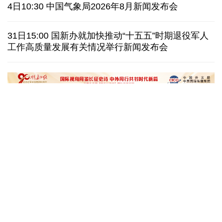
巴安全部队在俾路支省开展行动 击毙5名恐怖分子
4日10:30 中国气象局2026年8月新闻发布会
探访泰缅“死亡铁路”，见证日本军国主义侵略罪行
31日15:00 国新办就加快推动“十五五”时期退役军人
工作高质量发展有关情况举行新闻发布会
泰国暖武里府行政组织办公楼发生枪击 主席重伤
西班牙对意大利“报复”实施 首日入境检查约200人
文化奇遇记｜课本上的名曲跃然
一杯新鲜的榴莲咖
眼前，沉浸式感受千年乐声
进了现实