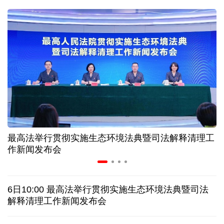
二季度中国清洁能源建设景气指数处于较景气区间
服贸会进入倒计时一个月 180余项创新成果将发布
非必要不乱花 医保个人账户里的钱如何用在刀刃上
"校园贷"换上"新马甲" 警惕暑假期间网络消费陷阱
最高法举行贯彻实施生态环境法典暨司法解释清理工
2026暑期档票房破85亿 已连续30天单日票房破亿
作新闻发布会
哥伦比亚西部发生地震 首都波哥大震感明显
6日10:00 最高法举行贯彻实施生态环境法典暨司法
沙特一沙发工厂发生火灾 致16名孟加拉国工人死亡
解释清理工作新闻发布会