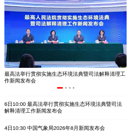
入境游火热 前7月北京离境退税各项数据均创新高
我国自阿根廷进口的牛肉已达到规定数量的50%
上半年我国黄金消费量511.412吨，同比增长1.23%
AI客服承诺不实、人工客服接入困难 中消协回应
最高法举行贯彻实施生态环境法典暨司法解释清理工
数据有了“身份证” 我国正稳步推进数据产权登记
作新闻发布会
协议接近达成 伊朗披露海峡新航道通行细节
6日10:00 最高法举行贯彻实施生态环境法典暨司法
白宫否认特朗普与赫格塞思因弹药库存短缺发生争执
解释清理工作新闻发布会
美媒称美国增派人手 在古巴加大力度开展情报活动
4日10:30 中国气象局2026年8月新闻发布会