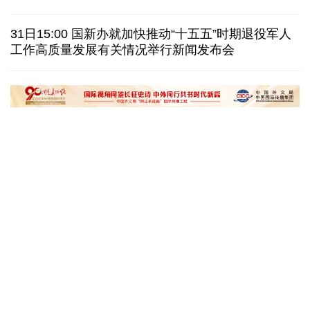
巴西降级与阿根廷关系 阿称驻巴大使将“回国休假”
31日15:00 国新办就加快推动“十五五”时期退役军人
工作高质量发展有关情况举行新闻发布会
德国机场发现一架携爆炸物无人机 非业余人士所为
韩国总统要求加速整合军校 防范再度发生军事政变
黄河壶口瀑布金瀑奔涌
在雄安，看见“城市
读懂中国