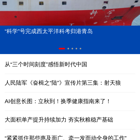
“科学”号完成西太平洋科考归港青岛
从“三个时间刻度”感悟新时代中国
人民陆军《奋楫之“陆”》宣传片第三集：射天狼
AI创意长图：立秋到！换季健康指南来了！
大面积单产提升持续加力 夯实秋粮稳产基础
“紧紧抓住那些惠及面广、牵一发而动全身的工作”