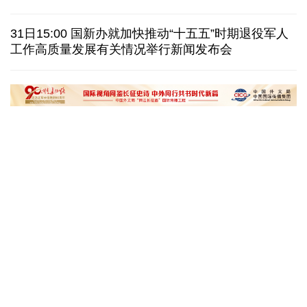
日本在南鸟岛部署反舰导弹 暴露“再军事化”野心
31日15:00 国新办就加快推动“十五五”时期退役军人
工作高质量发展有关情况举行新闻发布会
美国筑起AI墙：激化国内对立 却堵不住中国AI热
外媒说丨中国在非洲青年群体中的好感度稳步上升
“十五五”开局之年传统产业转型焕
黄河壶口瀑布金瀑
新一线观察
读懂中国