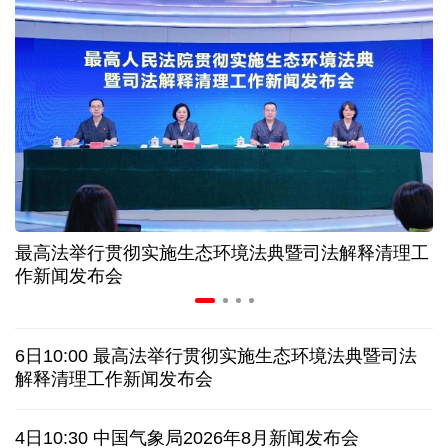
“零关税”实施100天 见证中非合作新气象
高温下用电负荷创新高 解码今夏的清凉底气
活力中国调研行丨弯道超车 如何“皖”美提速
年中经济观察 服务实体经济 财政金融打出"组合拳"
最高法举行贯彻实施生态环境法典暨司法解释清理工
7月份中国仓储指数保持扩张 行业运行韧性较强
作新闻发布会
日本执政当局应停止在核问题上玩火
6日10:00 最高法举行贯彻实施生态环境法典暨司法
俄黑客称获取北约直接参与袭击俄领土证据
解释清理工作新闻发布会
全球媒体聚焦︱外媒：美国劳动力市场正在走弱
4日10:30 中国气象局2026年8月新闻发布会