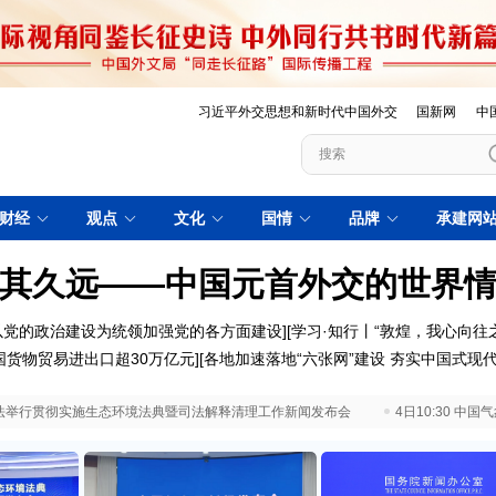
习近平外交思想和新时代中国外交
国新网
中
财经
观点
文化
国情
品牌
承建网
其久远——中国元首外交的世界
以党的政治建设为统领加强党的各方面建设
][
学习·知行丨“敦煌，我心向往之
国货物贸易进出口超30万亿元
][
各地加速落地“六张网”建设 夯实中国式现
 最高法举行贯彻实施生态环境法典暨司法解释清理工作新闻发布会
4日10:30 中