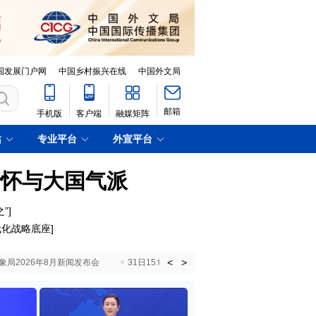
国发展门户网
中国乡村振兴在线
中国外文局
邮箱
手机版
客户端
融媒矩阵
站
专业平台
外宣平台
情怀与大国气派
”
]
代化战略底座
]
<
>
国气象局2026年8月新闻发布会
31日15:00 国新办就加快推动“十五五”时期退