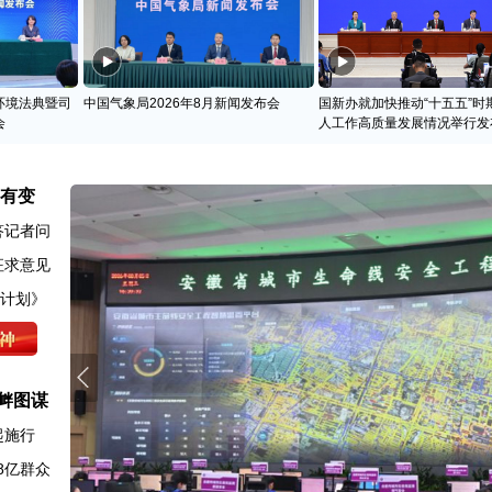
环境法典暨司
中国气象局2026年8月新闻发布会
国新办就加快推动“十五五”时
会
人工作高质量发展情况举行发
名有变
答记者问
征求意见
动计划》
衅图谋
起施行
8亿群众