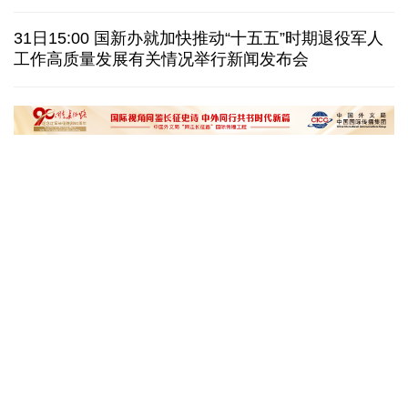
我国学者发现银河系外围气体盘呈现波纹状褶皱结构
31日15:00 国新办就加快推动“十五五”时期退役军人
工作高质量发展有关情况举行新闻发布会
全球瞭望｜肯尼亚媒体：中国是稳定可靠的合作伙伴
美国前州议员：中国持续在国际事务中发挥引领作用
“十五五”开局之年传统产业转型焕
黄河壶口瀑布金瀑
新一线观察
读懂中国