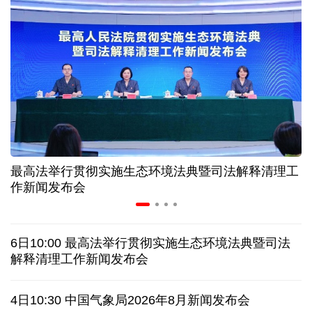
高温下用电负荷创新高 解码今夏的清凉底气
活力中国调研行丨弯道超车 如何“皖”美提速
7月份中国仓储指数保持扩张 行业运行韧性较强
小球赛撬动大消费 体育赛事激活城市发展新动能
最高法举行贯彻实施生态环境法典暨司法解释清理工
“电影+文旅”深度融合 光影经济撬动暑期消费新蓝海
作新闻发布会
日本执政当局应停止在核问题上玩火
6日10:00 最高法举行贯彻实施生态环境法典暨司法
俄黑客称获取北约直接参与袭击俄领土证据
解释清理工作新闻发布会
外媒说丨中国在非洲青年群体中的好感度稳步上升
4日10:30 中国气象局2026年8月新闻发布会