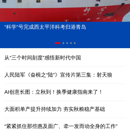
“科学”号完成西太平洋科考归港青岛
从“三个时间刻度”感悟新时代中国
人民陆军《奋楫之“陆”》宣传片第三集：射天狼
AI创意长图：立秋到！换季健康指南来了！
大面积单产提升持续加力 夯实秋粮稳产基础
“紧紧抓住那些惠及面广、牵一发而动全身的工作”