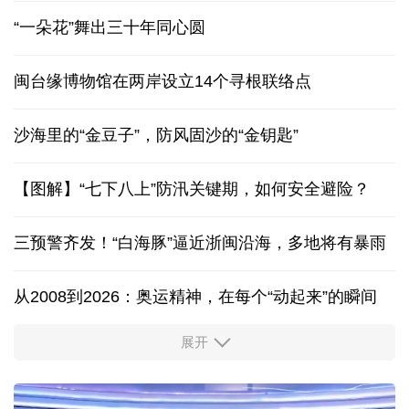
“一朵花”舞出三十年同心圆
闽台缘博物馆在两岸设立14个寻根联络点
沙海里的“金豆子”，防风固沙的“金钥匙”
【图解】“七下八上”防汛关键期，如何安全避险？
三预警齐发！“白海豚”逼近浙闽沿海，多地将有暴雨
从2008到2026：奥运精神，在每个“动起来”的瞬间
展开
活力中国调研行丨安徽的定力与活力
夏日经济乘“热”而上 消费市场向“新”而行