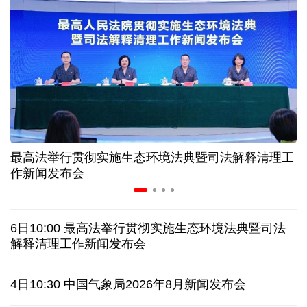
长江十年行 | 重庆“以竹代塑”铺就绿色发展新路
暑期档电影票房持续走高 “电影+”业态激发消费活力
年中经济观察丨以河溪流域为脉 打造乡村振兴示范
片区
最高法举行贯彻实施生态环境法典暨司法解释清理工
作新闻发布会
美媒:多场景低成本应用 中国让AI变得更具实用价值
这样的中国，怎一个“酷”字了得
6日10:00 最高法举行贯彻实施生态环境法典暨司法
解释清理工作新闻发布会
蓝厅观察丨被中方反制的7家美国实体有何来头？
4日10:30 中国气象局2026年8月新闻发布会
视频丨日本民众集会 反对高市政府扩军谋“核”