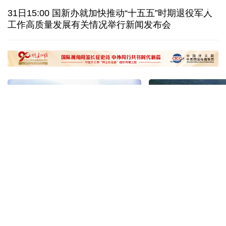
31日15:00 国新办就加快推动“十五五”时期退役军人
白宫宴会厅改造再遇阻 特朗普斥裁决“不公”
工作高质量发展有关情况举行新闻发布会
伊官员：有证据显示美军使用磷弹轰炸伊朗多地
国际足联：不支持任何违反章程的主席选举进程
“十五五”开局之年传统产业转型焕
黄河壶口瀑布金瀑
新一线观察
读懂中国